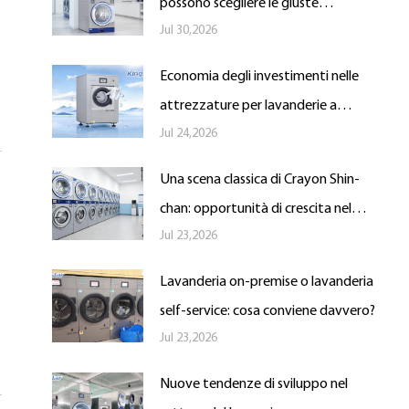
possono scegliere le giuste
Jul 30,2026
asciugatrici commerciali
Economia degli investimenti nelle
attrezzature per lavanderie a
Jul 24,2026
gettoni: analisi dei costi e dei
rendimenti delle lavatrici a
Una scena classica di Crayon Shin-
montaggio rigido e morbido
chan: opportunità di crescita nel
Jul 23,2026
settore globale delle lavanderie a
gettoni
Lavanderia on-premise o lavanderia
self-service: cosa conviene davvero?
Jul 23,2026
Nuove tendenze di sviluppo nel