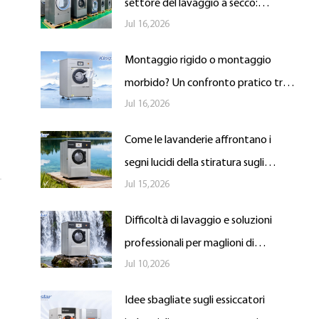
settore del lavaggio a secco:
Jul 16,2026
aggiornamenti dei servizi e ripresa
guidata dalla tecnologia
Montaggio rigido o montaggio
morbido? Un confronto pratico tra
Jul 16,2026
lavatrici
Come le lavanderie affrontano i
segni lucidi della stiratura sugli
Jul 15,2026
indumenti
Difficoltà di lavaggio e soluzioni
professionali per maglioni di
Jul 10,2026
cashmere nelle lavanderie
Idee sbagliate sugli essiccatori