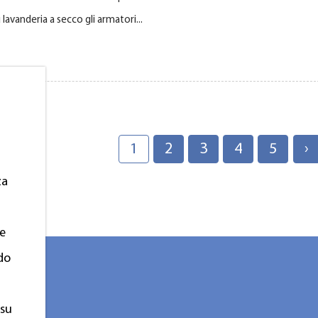
avanderia a secco gli armatori...
1
2
3
4
5
›
za
 e
ndo
 su