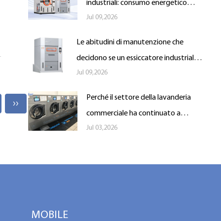
industriali: consumo energetico
Jul 09,2026
nascosto e problemi di trasparenza
dei dati
Le abitudini di manutenzione che
decidono se un essiccatore industriale
Jul 09,2026
dura un decennio o si guasta in tre anni
Perché il settore della lavanderia
››
commerciale ha continuato a
Jul 03,2026
crescere negli ultimi vent'anni
MOBILE