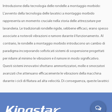
Introduzione della tecnologia delle rondelle a montaggio morbido:
L'avvento della tecnologia delle lavatrici a montaggio morbido
rappresenta un momento cruciale nella storia delle attrezzature per
lavanderia. Le tradizionali rondelle rigide, sebbene efficaci, erano spesso
associate a notevoli vibrazioni e rumore durante il funzionamento. Al
contrario, le rondelle a montaggio morbido introducono un cambio di
paradigma incorporando sofisticati sistemi di sospensione progettati
per ridurre al minimo le vibrazioni e il rumore in modo significativo.
Questi sistemi innovativi sfruttano ammortizzatori, molle e smorzatori
avanzati che attenuano efficacemente le vibrazioni della macchina
durante i cicli di filatura ad alta velocità. Di conseguenza, queste lavatrici
funzionano in modo silenzioso e fluido, rendendole ideali per diversi
ambienti, tra cui hotel, ospedali e lavanderie commerciali.
L'implementazione di ingegneria e progettazione avanzate ha
trasformato queste macchine in affidabili cavalli da lavoro in grado di