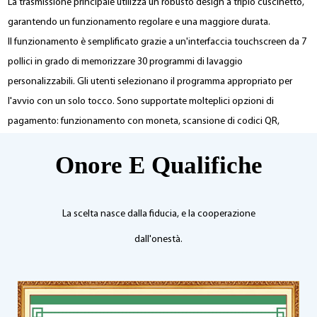
La trasmissione principale utilizza un robusto design a triplo cuscinetto,
garantendo un funzionamento regolare e una maggiore durata.
Il funzionamento è semplificato grazie a un'interfaccia touchscreen da 7
pollici in grado di memorizzare 30 programmi di lavaggio
personalizzabili. Gli utenti selezionano il programma appropriato per
l'avvio con un solo tocco. Sono supportate molteplici opzioni di
pagamento: funzionamento con moneta, scansione di codici QR,
pagamento con carta (carte di credito/debito o prepagate) e sistemi di
Onore E Qualifiche
pagamento centralizzati. Questa versatilità rende le unità adatte a
lavanderie automatiche, condomini, scuole, ospedali e vari altri
ambienti. Il supporto multilingue (tra cui inglese, giapponese e francese)
La scelta nasce dalla fiducia, e la cooperazione
si rivolge a diversi gruppi di utenti, migliorando la comodità e offrendo
dall'onestà.
allo stesso tempo una flessibilità senza precedenti e costi operativi
ridotti per i fornitori di servizi.
Un tasso di disidratazione elevato riduce significativamente i tempi e i
costi di asciugatura successivi. Il motore principale, prodotto su misura