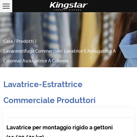
Casa
/
Prodotti
/
Lavacentrifuga Commerciale/ Lavatrice E Asciugatrice A
Colonna/ Asciugatrice A Colonna
Lavatrice-Estrattrice
Commerciale Produttori
Lavatrice per montaggio rigido a gettoni