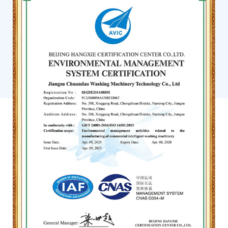
da una società quotata, offre prestazioni eccezionali. Con un fattore di
forza G di 300 G, riduce efficacemente al minimo l'umidità residua negli
indumenti, diminuendo il consumo di calore durante l'asciugatura e
aumentando la redditività per gli operatori.
Le caratteristiche di sicurezza includono una serratura elettronica che si
sblocca solo dopo che il tamburo si è fermato completamente,
proteggendo gli utenti. La scatola di controllo delle monete incorpora
un design anti-intrusione per salvaguardare le entrate del fornitore di
servizi.
Essiccatori commerciali:
Le asciugatrici commerciali Kingstar offrono
molteplici configurazioni: asciugatrici a gettoni a unità singola,
asciugatrici impilabili e combinazioni lavasciuga impilabili (lavatrice
sotto, asciugatrice sopra). Questa gamma si adatta a diversi vincoli di
spazio e layout della lavanderia.
Il tamburo in acciaio inossidabile 304 presenta una superficie liscia per
ridurre al minimo l'usura del tessuto e prolungare la longevità