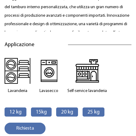
del tamburo interno personalizzata, che utilizza un gran numero di
processi di produzione avanzati e componenti importati. Innovazione
professionale e design di ottimizzazione, una varietà di programmi di
lavaggio personalizzati, che possono facilmente completare l'intero
processo di lavaggio con un clic.
Applicazione
Rispetto alle normali lavatrici sul mercato, la lavacentrifuga Kingstar ha
più funzioni, una configurazione più elevata e un grado di automazione
più elevato ed è particolarmente adatta per lavanderie professionali
con esigenze più personalizzate.
Lavanderia
Lavasecco
Self-service
lavanderia
12 kg
15kg
20 kg
25 kg
Richiesta