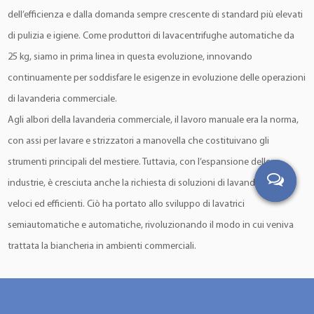
dell’efficienza e dalla domanda sempre crescente di standard più elevati
di pulizia e igiene. Come produttori di lavacentrifughe automatiche da
25 kg, siamo in prima linea in questa evoluzione, innovando
continuamente per soddisfare le esigenze in evoluzione delle operazioni
di lavanderia commerciale.
Agli albori della lavanderia commerciale, il lavoro manuale era la norma,
con assi per lavare e strizzatori a manovella che costituivano gli
strumenti principali del mestiere. Tuttavia, con l’espansione delle
industrie, è cresciuta anche la richiesta di soluzioni di lavanderia più
veloci ed efficienti. Ciò ha portato allo sviluppo di lavatrici
semiautomatiche e automatiche, rivoluzionando il modo in cui veniva
trattata la biancheria in ambienti commerciali.
Oggi, le lavacentrifughe automatiche sono diventate la spina dorsale
delle attività di lavanderia commerciale, offrendo efficienza, affidabilità e
prestazioni senza pari. Dagli hotel e gli ospedali agli impianti industriali e