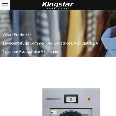
Casa
/
Prodotti
/
Lavacentrifuga Commerciale/ Lavatrice E Asciugatrice A
Colonna/ Asciugatrice A Colonna
/
Rondella Standard 12/15/20/25 Kg