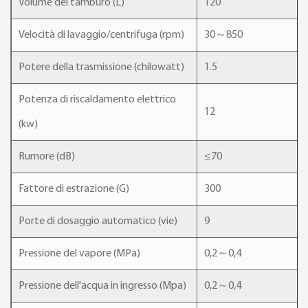
Volume del tamburo (L)
120
Velocità di lavaggio/centrifuga (rpm)
30～850
Potere della trasmissione (chilowatt)
1.5
Potenza di riscaldamento elettrico
12
(kw)
Rumore (dB)
≤70
Fattore di estrazione (G)
300
Porte di dosaggio automatico (vie)
9
Pressione del vapore (MPa)
0,2～0,4
Pressione dell'acqua in ingresso (Mpa)
0,2～0,4