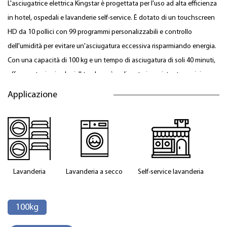
L'asciugatrice elettrica Kingstar è progettata per l'uso ad alta efficienza
in hotel, ospedali e lavanderie self-service. È dotato di un touchscreen
HD da 10 pollici con 99 programmi personalizzabili e controllo
dell'umidità per evitare un'asciugatura eccessiva risparmiando energia.
Con una capacità di 100 kg e un tempo di asciugatura di soli 40 minuti,
offre prestazioni veloci. Il tamburo è realizzato in resistente acciaio
inossidabile 304 e il design della porta da 1 metro garantisce un facile
Applicazione
carico e scarico. Include un sistema di riscaldamento ad alta potenza
con isolamento, che offre opzioni di riscaldamento a vapore, elettrico e
a gas. Tutti i componenti elettrici provengono da marchi importati,
garantendo affidabilità ed efficienza. Lo scarico inclinabile
frontalmente riduce tempo e manodopera, aumentando la produttività
Lavanderia
Lavanderia a secco
Self-service
lavanderia
quotidiana.
100kg