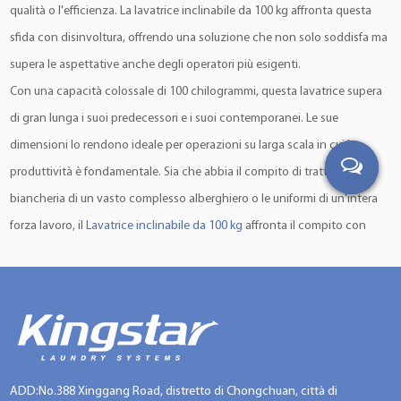
qualità o l'efficienza. La lavatrice inclinabile da 100 kg affronta questa
sfida con disinvoltura, offrendo una soluzione che non solo soddisfa ma
supera le aspettative anche degli operatori più esigenti.
Con una capacità colossale di 100 chilogrammi, questa lavatrice supera
di gran lunga i suoi predecessori e i suoi contemporanei. Le sue
dimensioni lo rendono ideale per operazioni su larga scala in cui la
produttività è fondamentale. Sia che abbia il compito di trattare la
biancheria di un vasto complesso alberghiero o le uniformi di un'intera
forza lavoro, il
Lavatrice inclinabile da 100 kg
affronta il compito con
impareggiabile efficienza e precisione.
Al centro del suo fascino c'è l'innovativo meccanismo di inclinazione
che la distingue dalle lavacentrifughe convenzionali. Questo
meccanismo consente di caricare e scaricare la biancheria senza sforzo,
riducendo al minimo lo sforzo sugli operatori e massimizzando la
produttività. I lavoratori non devono più lottare con carichi ingombranti
ADD:No.388 Xinggang Road, distretto di Chongchuan, città di